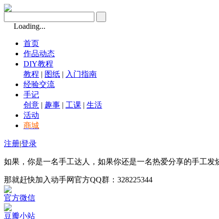
Loading...
首页
作品动态
DIY教程
教程
|
图纸
|
入门指南
经验交流
手记
创意
|
趣事
|
工课
|
生活
活动
商城
注册
|
登录
如果，你是一名手工达人，如果你还是一名热爱分享的手工发
那就赶快加入动手网官方QQ群：328225344
官方微信
豆瓣小站