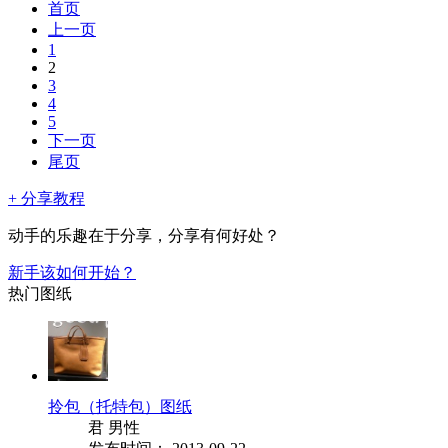
首页
上一页
1
2
3
4
5
下一页
尾页
+ 分享教程
动手的乐趣在于分享，
分享有何好处？
新手该如何开始？
热门图纸
拎包（托特包）图纸
君 男性