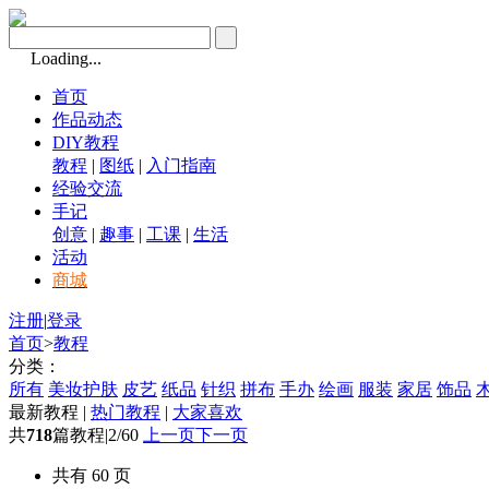
Loading...
首页
作品动态
DIY教程
教程
|
图纸
|
入门指南
经验交流
手记
创意
|
趣事
|
工课
|
生活
活动
商城
注册
|
登录
首页
>
教程
分类：
所有
美妆护肤
皮艺
纸品
针织
拼布
手办
绘画
服装
家居
饰品
最新教程
|
热门教程
|
大家喜欢
共
718
篇教程
|
2/60
上一页
下一页
共有 60 页