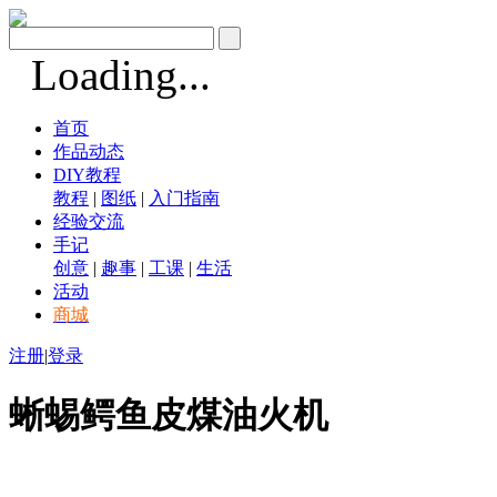
Loading...
首页
作品动态
DIY教程
教程
|
图纸
|
入门指南
经验交流
手记
创意
|
趣事
|
工课
|
生活
活动
商城
注册
|
登录
蜥蜴鳄鱼皮煤油火机