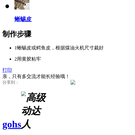
蜥蜴皮
制作步骤
1
蜥蜴皮或鳄鱼皮，根据煤油火机尺寸裁好
2
用黄胶粘牢
打印
亲，只有多交流才能长经验哦！
分享到：
gohs