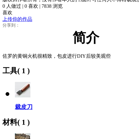
0
人做过 |
0
喜欢 |
7838
浏览
喜欢
上传你的作品
分享到：
简介
佐罗的黄铜火机很精致，包皮进行DIY后较美观些
工具
( 1 )
裁皮刀
材料
( 1 )