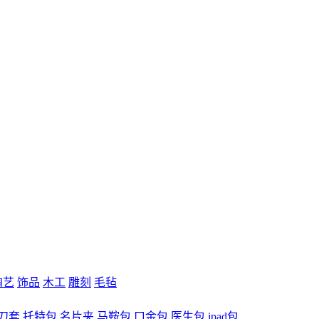
陶艺
饰品
木工
雕刻
毛毡
刀套
托特包
名片夹
马鞍包
口金包
医生包
ipad包