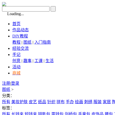
Loading...
首页
作品动态
DIY教程
教程
|
图纸
|
入门指南
经验交流
手记
创意
|
趣事
|
工课
|
生活
活动
商城
注册
|
登录
图纸
>
分类：
所有
美妆护肤
皮艺
纸品
针织
拼布
手办
绘画
刺绣
服装
家居
标签：
所有
长钱夹
短钱夹
钥匙包
零钱包
剑桥包
手拿包
皮饰品
腰包