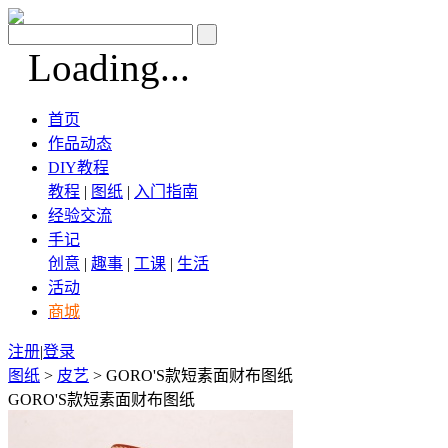
Loading...
首页
作品动态
DIY教程
教程
|
图纸
|
入门指南
经验交流
手记
创意
|
趣事
|
工课
|
生活
活动
商城
注册
|
登录
图纸
>
皮艺
> GORO'S款短素面财布图纸
GORO'S款短素面财布图纸