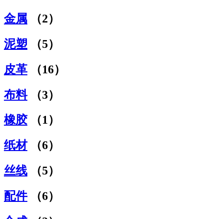
金属
（2）
泥塑
（5）
皮革
（16）
布料
（3）
橡胶
（1）
纸材
（6）
丝线
（5）
配件
（6）