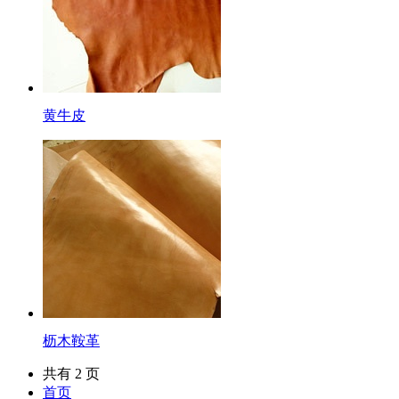
黄牛皮
枥木鞍革
共有 2 页
首页