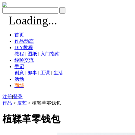
Loading...
首页
作品动态
DIY教程
教程
|
图纸
|
入门指南
经验交流
手记
创意
|
趣事
|
工课
|
生活
活动
商城
注册
|
登录
作品
>
皮艺
> 植鞣革零钱包
植鞣革零钱包