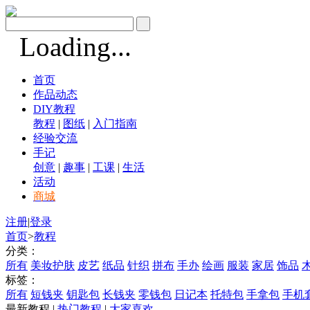
Loading...
首页
作品动态
DIY教程
教程
|
图纸
|
入门指南
经验交流
手记
创意
|
趣事
|
工课
|
生活
活动
商城
注册
|
登录
首页
>
教程
分类：
所有
美妆护肤
皮艺
纸品
针织
拼布
手办
绘画
服装
家居
饰品
标签：
所有
短钱夹
钥匙包
长钱夹
零钱包
日记本
托特包
手拿包
手机
最新教程
|
热门教程
|
大家喜欢