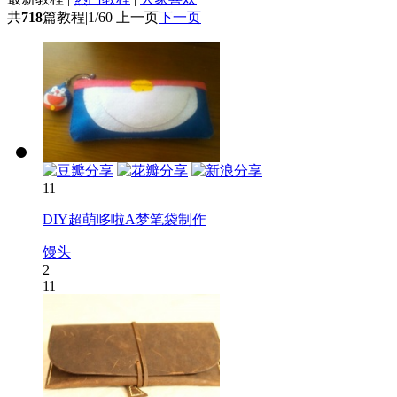
共
718
篇教程
|
1/60
上一页
下一页
11
DIY超萌哆啦A梦笔袋制作
馒头
2
11