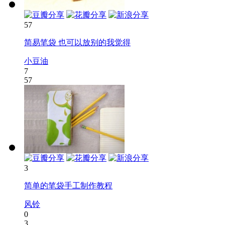
57
简易笔袋 也可以放别的我觉得
小豆油
7
57
3
简单的笔袋手工制作教程
风铃
0
3