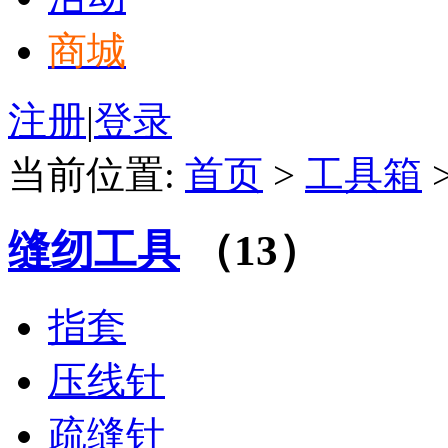
商城
注册
|
登录
当前位置:
首页
>
工具箱
缝纫工具
（13）
指套
压线针
疏缝针