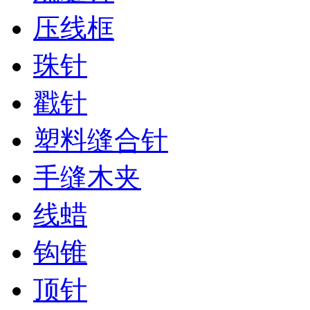
压线框
珠针
戳针
塑料缝合针
手缝木夹
线蜡
钩锥
顶针