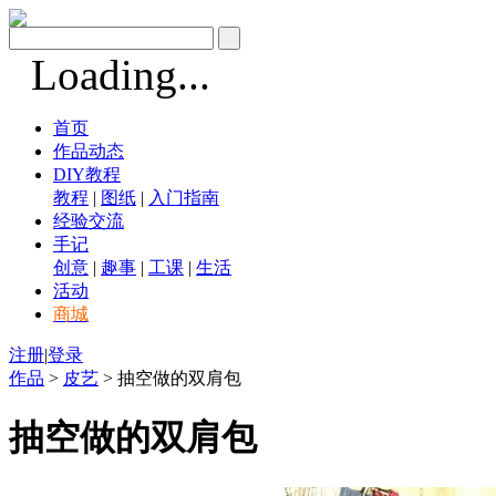
Loading...
首页
作品动态
DIY教程
教程
|
图纸
|
入门指南
经验交流
手记
创意
|
趣事
|
工课
|
生活
活动
商城
注册
|
登录
作品
>
皮艺
> 抽空做的双肩包
抽空做的双肩包