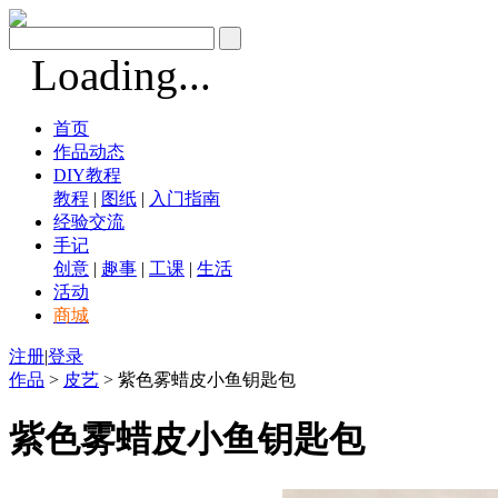
Loading...
首页
作品动态
DIY教程
教程
|
图纸
|
入门指南
经验交流
手记
创意
|
趣事
|
工课
|
生活
活动
商城
注册
|
登录
作品
>
皮艺
> 紫色雾蜡皮小鱼钥匙包
紫色雾蜡皮小鱼钥匙包