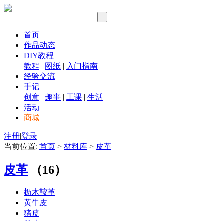
首页
作品动态
DIY教程
教程
|
图纸
|
入门指南
经验交流
手记
创意
|
趣事
|
工课
|
生活
活动
商城
注册
|
登录
当前位置:
首页
>
材料库
>
皮革
皮革
（16）
枥木鞍革
黄牛皮
猪皮