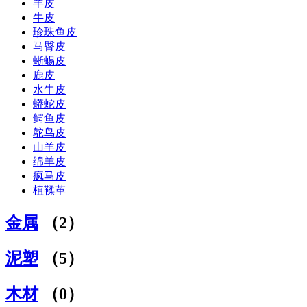
羊皮
牛皮
珍珠鱼皮
马臀皮
蜥蜴皮
鹿皮
水牛皮
蟒蛇皮
鳄鱼皮
鸵鸟皮
山羊皮
绵羊皮
疯马皮
植鞣革
金属
（2）
泥塑
（5）
木材
（0）