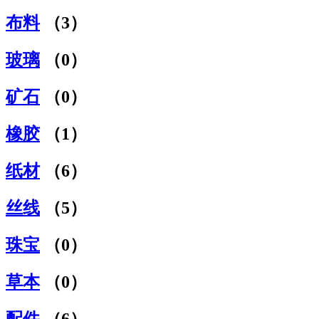
布料
（3）
玻璃
（0）
矿石
（0）
橡胶
（1）
纸材
（6）
丝线
（5）
珠宝
（0）
草本
（0）
配件
（6）