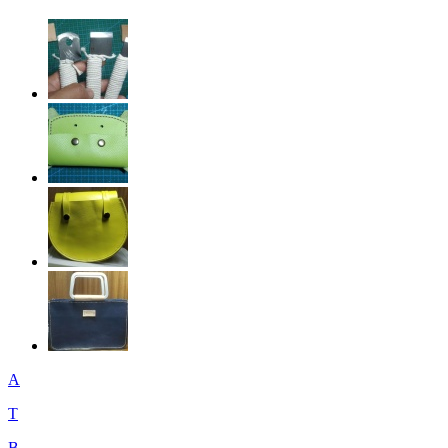
A
T
B