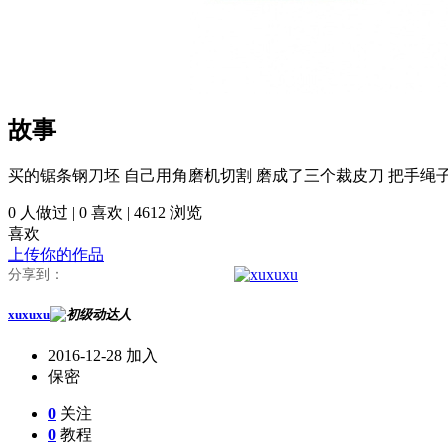
故事
买的锯条钢刀坯 自己用角磨机切割 磨成了三个裁皮刀 把手绳
0
人做过 |
0
喜欢 |
4612
浏览
喜欢
上传你的作品
分享到：
xuxuxu
2016-12-28 加入
保密
0
关注
0
教程